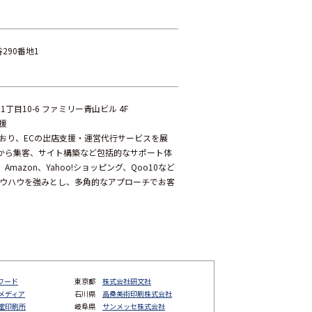
谷290番地1
1丁目10-6 ファミリー青山ビル 4F
援
ており、ECの出店支援・運営代行サービスを展
から集客、サイト構築など包括的なサポート体
azon、Yahoo!ショッピング、Qoo10など
ノウハウを強みとし、多角的なアプローチでお客
ワード
東京都
株式会社研文社
メディア
石川県
高桑美術印刷株式会社
堂印刷所
岐阜県
サンメッセ株式会社