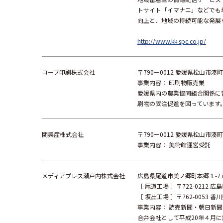
トサイト「イマナニ」などでも
向上と、地域の持続可能な発展
http://www.kk-spc.co.jp/
コープ印刷株式会社
〒790ー0012 愛媛県松山市湊町
事業内容： 印刷物販売業
愛媛県内の農業協同組合関係に
刷物の受注促進を図っています
関興産株式会社
〒790ー0012 愛媛県松山市湊町
事業内容： 美術館運営受託
メディアプレス瀬戸内株式会社
広島県尾道市美ノ郷町本郷１-7
［ 尾道工場 ］〒722-0212 
［ 坂出工場 ］〒762-0053 
事業内容： 読売新聞・朝日新
合弁会社として平成20年４月