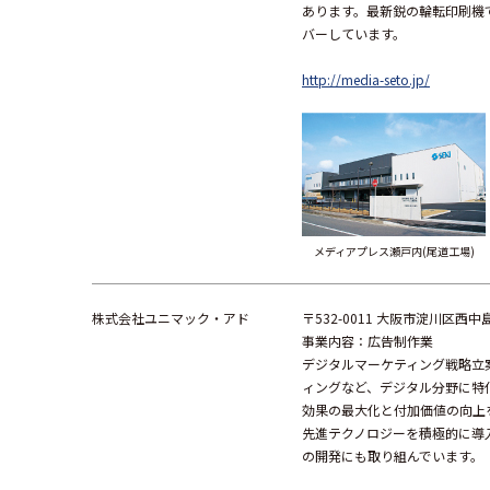
あります。最新鋭の輪転印刷機
バーしています。
http://media-seto.jp/
メディアプレス瀬戸内(尾道工場)
株式会社ユニマック・アド
〒532-0011 大阪市淀川区西中
事業内容：広告制作業
デジタルマーケティング戦略立案
ィングなど、デジタル分野に特
効果の最大化と付加価値の向上
先進テクノロジーを積極的に導
の開発にも取り組んでいます。