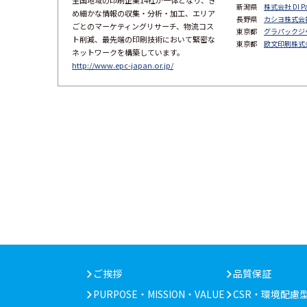
全国地域の印刷企業14社が一体となり、き
新潟県
株式会社 DI Pa
め細かな情報の収集・分析・加工、エリア
長野県
カシヨ株式会
ごとのマーケティングリサーチ、物流コス
東京都
グラパックジ
ト削減、最先端の印刷技術において緊密な
東京都
欧文印刷株式
ネットワークを構築しています。
http://www.epc-japan.or.jp/
ご挨拶
品質保証
PURPOSE・MISSION・VALUE
CSR・環境配慮