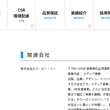
CSR
報
品質保証
実績紹介
採用
環境配慮
QUALITY
WORKS
RECR
CSR
株式会社エス・ピー・シー
〒790ー8586 愛媛県松山市湊町
事業内容： メディア事業
出版、企画・デザイン、イベン
する子会社です。メディア事業
業、HR支援事業、さらに注文
業まで幅広く事業を展開。代表
やま」やクーポンマガジン「ラン
め住まいと暮らしの年鑑）」、
地域密着型の情報配信サービス