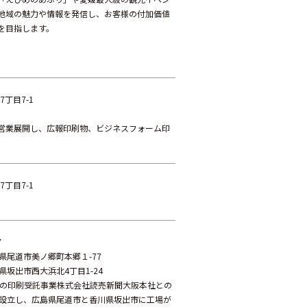
地域の魅力や情報を発信し、お客様の付加価値
を目指します。
7丁目7-1
営業展開し、広報印刷物、ビジネスフォーム印
。
7丁目7-1
7
広島県尾道市美ノ郷町本郷１-77
香川県坂出市西大浜北4丁目1-24
聞の印刷受託事業株式会社読売新聞大阪本社との
に設立し、広島県尾道市と香川県坂出市に工場が