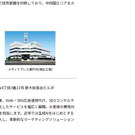
で読売新聞を印刷しており、中四国エリアをカ
メディアプレス瀬戸内(坂出工場)
島4丁目3番22号 新大阪長谷ビル3F
、Ｗeb・SNS広告運用代行、SEOコンサルテ
化したサービスを幅広く展開。お客様の費用対
を目指します。近年では生成AIをはじめとする
入し、革新的なマーケティングソリューション