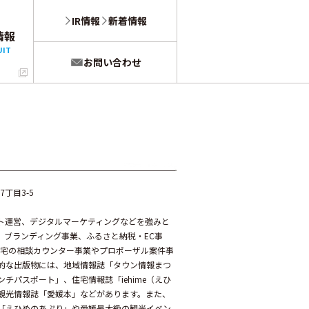
IR情報
新着情報
情報
UIT
お問い合わせ
7丁目3-5
ト運営、デジタルマーケティングなどを強みと
、ブランディング事業、ふるさと納税・EC事
住宅の相談カウンター事業やプロポーザル案件事
的な出版物には、地域情報誌「タウン情報まつ
チパスポート」、住宅情報誌「iehime（えひ
観光情報誌「愛媛本」などがあります。また、
「えひめのあぷり」や愛媛最大級の観光イベン