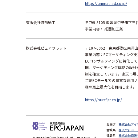
https://unimac-ad.co.jp/
有限会社渡部紙工
〒799-3105 愛媛県伊予市下三
事業内容： 紙器加工業
株式会社ピュアフラット
〒107-0062 東京都港区南青山
事業内容：ECマーケティング支
ECコンサルティングに特化し
開。マーケティング戦略の設計
制を確立しています。楽天市場、Am
主要ECモールでの豊富な運用
様の売上最大化を目指します。
https://pureflat.co.jp/
北海道
株式会社アイ
宮城県
株式会社ユー
福島県
株式会社日進