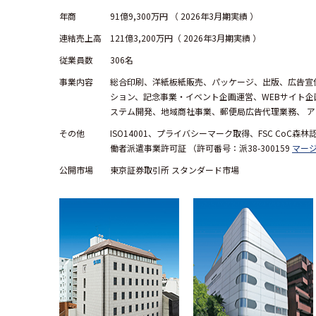
年商
91億9,300万円 （ 2026年3月期実績 ）
連結売上高
121億3,200万円（ 2026年3月期実績 ）
従業員数
306名
事業内容
総合印刷、洋紙板紙販売、パッケージ、出版、広告宣
ション、記念事業・イベント企画運営、WEBサイト企
ステム開発、地域商社事業、郵便局広告代理業務、 ア
その他
ISO14001、プライバシーマーク取得、FSC CoC森林認
働者派遣事業許可証 （許可番号：派38-300159
マー
公開市場
東京証券取引所 スタンダード市場