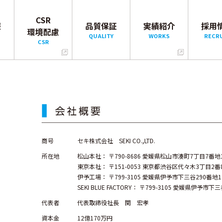
CSR
報
品質保証
実績紹介
採用
環境配慮
QUALITY
WORKS
RECR
CSR
商号
セキ株式会社 SEKI CO.,LTD.
所在地
松山本社： 〒790-8686 愛媛県松山市湊町7丁目7番地
東京本社： 〒151-0053 東京都渋谷区代々木3丁目2番
伊予工場： 〒799-3105 愛媛県伊予市下三谷290番地1
SEKI BLUE FACTORY： 〒799-3105 愛媛県伊予市下
代表者
代表取締役社長 関 宏孝
資本金
12億170万円